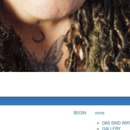
BEGIN
more
DAS SIND WIR
GALLERY